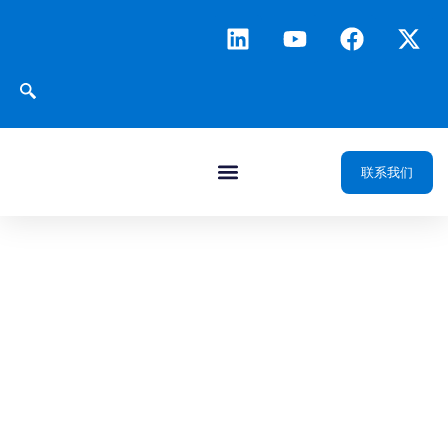
联系我们
新闻与洞察
通过数据、智能与一体化数字平台推动油气行业转型，提供洞察
与创新能力，助力油气勘探、开发与生产运营迈向更加智能化的
未来。