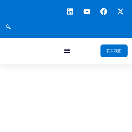
联系我们
GeoMapPro
数据成图平台
一键生成专业图形，让
油气数据轻松可视化，
驱动智能云端制图。
观看视频