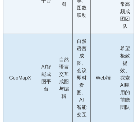
平台
享、
图
常高
图数
频成
联动
图团
队
自然
语言
希望
成
极致
自然
图、
提
AI智
语言
会议
效、
能成
交互
GeoMapX
即时
Web端
探索
图平
成图
看
AI应
台
与编
图、
用的
辑
AI
前瞻
智能
团队
交互