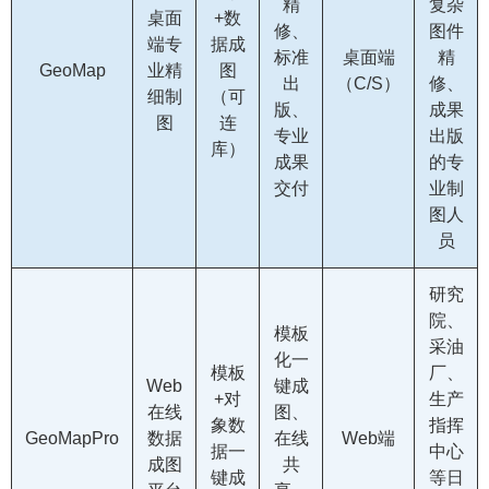
精
复杂
桌面
+数
修、
图件
端专
据成
标准
桌面端
精
GeoMap
业精
图
出
（C/S）
修、
细制
（可
版、
成果
图
连
专业
出版
库）
成果
的专
交付
业制
图人
员
研究
院、
模板
采油
化一
模板
厂、
Web
键成
+对
生产
在线
图、
象数
指挥
GeoMapPro
数据
在线
Web端
据一
中心
成图
共
键成
等日