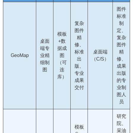
图件
标准
复杂
制
图件
定、
模板
精
复杂
桌面
+数
修、
图件
端专
据成
标准
桌面端
精
GeoMap
业精
图
出
（C/S）
修、
细制
（可
版、
成果
图
连
专业
出版
库）
成果
的专
交付
业制
图人
员
研究
院、
模板
采油