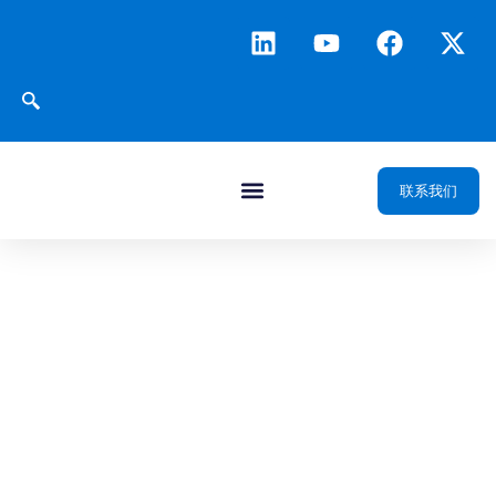
联系我们
面向油气行业的图
形可视化解决方案
构建贯穿全链路的三维数字孪