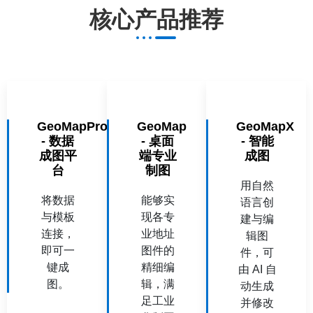
核心产品推荐
GeoMapPro
GeoMap
GeoMapX
- 数据
- 桌面
- 智能
成图平
端专业
成图
台
制图
用自然
将数据
能够实
语言创
与模板
现各专
建与编
连接，
业地址
辑图
即可一
图件的
件，可
键成
精细编
由 AI 自
图。
辑，满
动生成
足工业
并修改