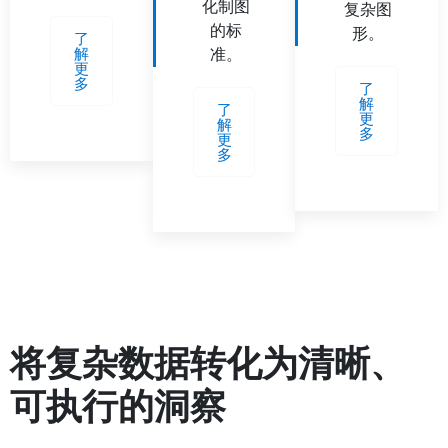
化制图
复杂图
的标
形。
了
解
准。
更
多
了
解
了
更
解
多
更
多
将复杂数据转化为清晰、
可执行的洞察