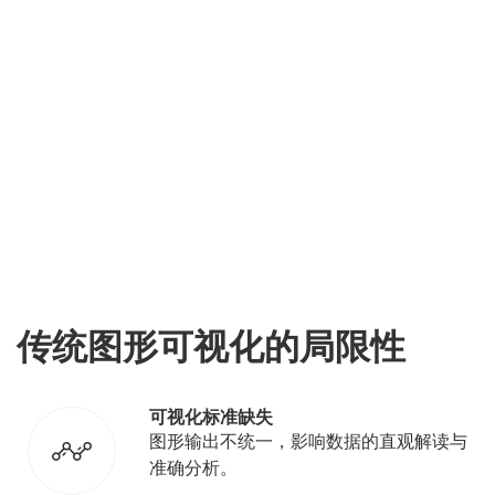
生体系，融合地质模型、实时
数据与地理信息，实现从地下
储层到地面设施的全景透明可
视化。为勘探开发优化、生产
监测及协同决策提供直观、可
靠的全局视角。
传统图形可视化的局限性
可视化标准缺失
图形输出不统一，影响数据的直观解读与
准确分析。