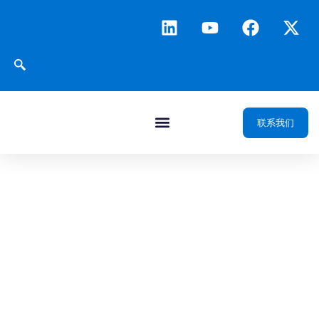
联系我们
JuraProdX
生产管理平台
油气生产领域的端到端
可视化、自动化控制、
智能警报及协调调度。