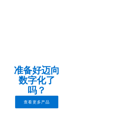
误减少90%
策效率
管理和控制
率提升超过
以上
能力
60%
准备好迈向
数字化了
吗？
查看更多产品