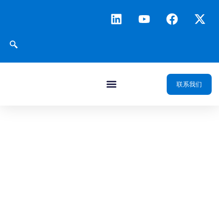
联系我们
JuraDataHub
专业软件数据交换平台
支持多类型数据的采
集、转换与双向交换，
赋能企业实现高效的数
据治理与智能化应用。