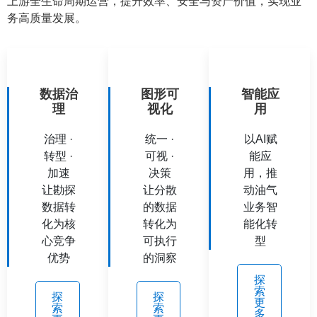
上游全生命周期运营，提升效率、安全与资产价值，实现业
务高质量发展。
数据治
图形可
智能应
理
视化
用
治理 ·
统一 ·
以AI赋
转型 ·
可视 ·
能应
加速
决策
用，推
让勘探
让分散
动油气
数据转
的数据
业务智
化为核
转化为
能化转
心竞争
可执行
型
优势
的洞察
探
索
探
探
更
索
索
多